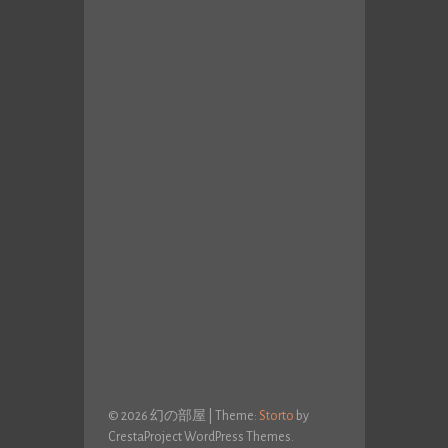
© 2026 幻の部屋
|
Theme:
Storto
by
CrestaProject WordPress Themes.