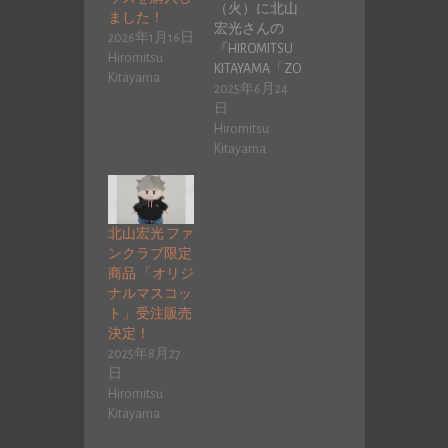
（火）に北山
ました！
宏光さんの
2026年1月16日
『HIROMITSU
Hiromitsu
KITAYAMA「ZOO」
Kitayama
ライブB…
2025年6月24
日
Hiromitsu
Kitayama
北山宏光 ファ
ンクラブ限定
商品 「オリジ
ナルマスコッ
ト」受注販売
決定！
2025年8月27
日
Hiromitsu
Kitayama