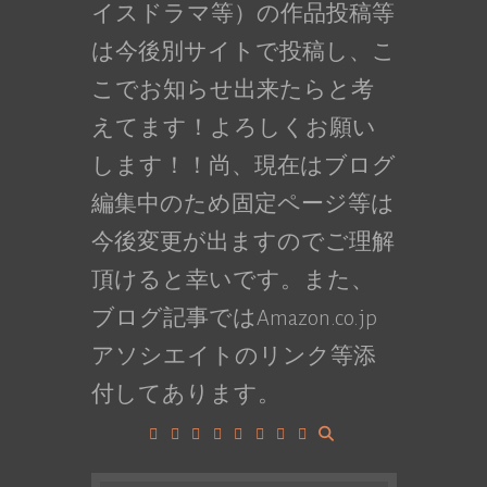
イスドラマ等）の作品投稿等
は今後別サイトで投稿し、こ
こでお知らせ出来たらと考
えてます！よろしくお願い
します！！尚、現在はブログ
編集中のため固定ページ等は
今後変更が出ますのでご理解
頂けると幸いです。また、
ブログ記事ではAmazon.co.jp
アソシエイトのリンク等添
付してあります。
Facebook
Google+
LinkedIn
Instagram
YouTube
Pinterest
Tumblr
VK