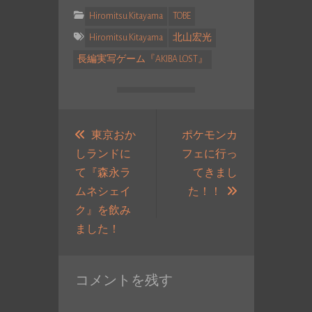
Hiromitsu Kitayama
TOBE
Hiromitsu Kitayama
北山宏光
長編実写ゲーム『AKIBA LOST』
投
稿
東京おか
ポケモンカ
しランドに
フェに行っ
ナ
て『森永ラ
てきまし
ビ
次
ムネシェイ
た！！
ゲ
の
ク』を飲み
ー
過
投
ました！
シ
去
稿:
ョ
の
ン
コメントを残す
投
稿: