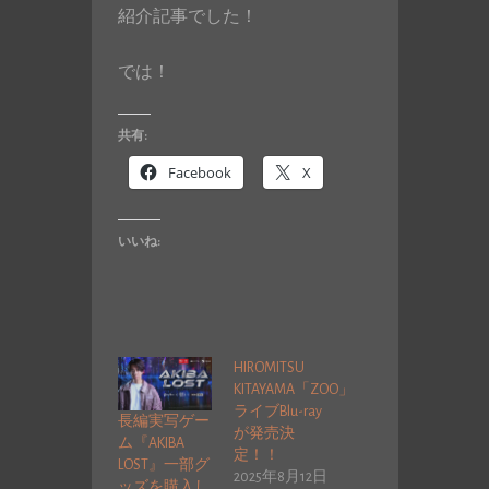
紹介記事でした！
では！
共有:
Facebook
X
いいね:
HIROMITSU
KITAYAMA「ZOO」
ライブBlu-ray
長編実写ゲー
が発売決
ム『AKIBA
定！！
LOST』一部グ
2025年8月12日
ッズを購入し