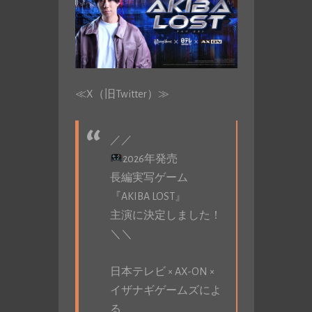
≪X（旧Twitter）≫
／／
2026年発売
長編実写ゲーム
『AKIBA LOST』
主演に決定しました！
＼＼
日本テレビ × AX-ON ×
イザナギゲームズによ
る