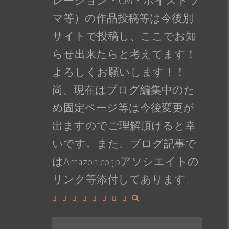
レーション・CM・ボイスドラ
マ等）の作品投稿等は今後別
サイトで投稿し、ここでお知
らせ出来たらと考えてます！
よろしくお願いします！！
尚、現在はブログ編集中のた
め固定ページ等は今後変更が
出ますのでご理解頂けると幸
いです。また、ブログ記事で
はAmazon.co.jpアソシエイトの
リンク等添付してあります。
Facebook
Google+
LinkedIn
Instagram
YouTube
Pinterest
Tumblr
VK