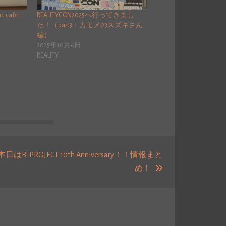
 cafe」
REALITYCON2025へ行ってきまし
た！（part3：カモメのスズキさん
編）
2025年10月6日
REALITY
本日はB-PROJECT 10th Anniversary！！情報まと
次
め！
の
投
稿: