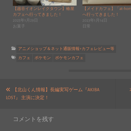
【越谷イオンレイクタウン】椿屋
【メイドカフェ】「at-home
カフェへ行ってきました！
へ行ってきました！
2025年1月29日
2023年1月14日
お菓子
日常
アニメショップ＆ネット通販情報+カフェレビュー等
カフェ
ポケモン
ポケモンカフェ
投
稿
【北山くん情報】長編実写ゲーム『AKIBA
過
LOST』 主演に決定！
ナ
去
ビ
の
ゲ
コメントを残す
投
ー
稿: