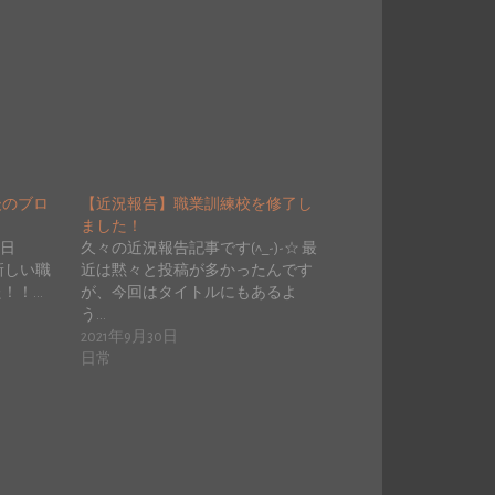
後のブロ
【近況報告】職業訓練校を修了し
ました！
明日
久々の近況報告記事です(^_-)-☆ 最
、新しい職
近は黙々と投稿が多かったんです
！！…
が、今回はタイトルにもあるよ
う…
2021年9月30日
日常