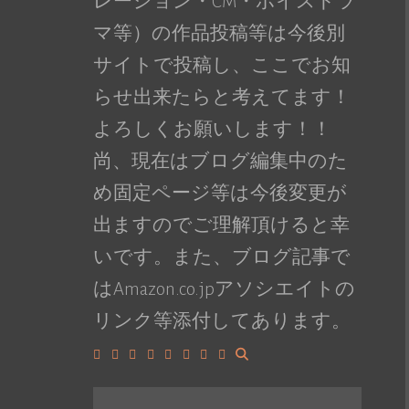
レーション・CM・ボイスドラ
マ等）の作品投稿等は今後別
サイトで投稿し、ここでお知
らせ出来たらと考えてます！
よろしくお願いします！！
尚、現在はブログ編集中のた
め固定ページ等は今後変更が
出ますのでご理解頂けると幸
いです。また、ブログ記事で
はAmazon.co.jpアソシエイトの
リンク等添付してあります。
Facebook
Google+
LinkedIn
Instagram
YouTube
Pinterest
Tumblr
VK