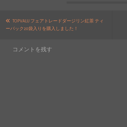
投
稿
TOPVALU フェアトレードダージリン紅茶 ティ
【
過
ーパック20袋入りを購入しました！
ナ
去
ビ
の
ゲ
コメントを残す
投
ー
稿:
シ
ョ
ン