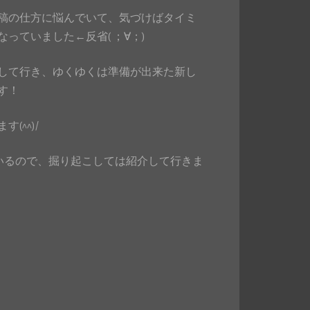
稿の仕方に悩んでいて、気づけばタイミ
っていました←反省( ；∀；)
して行き、ゆくゆくは準備が出来た新し
す！
^^)/
いるので、掘り起こしては紹介して行きま