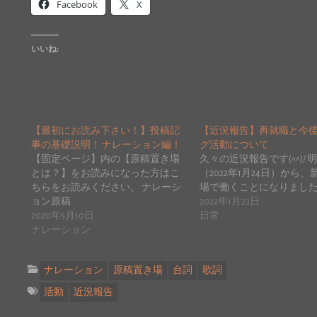
Facebook
X
いいね:
【最初にお読み下さい！】投稿記
【近況報告】再就職と今
事の基礎説明！ ナレーション編！
グ活動について
【固定ページ】内の【原稿置き場
久々の近況報告です(^^)/ 
とは？】をお読みになった方はこ
（2022年1月24日）から
ちらをお読みください。 ナレーシ
場で働くことになりました
ョン原稿…
2022年1月23日
2020年5月10日
日常
ナレーション
ナレーション
原稿置き場
台詞
歌詞
活動
近況報告