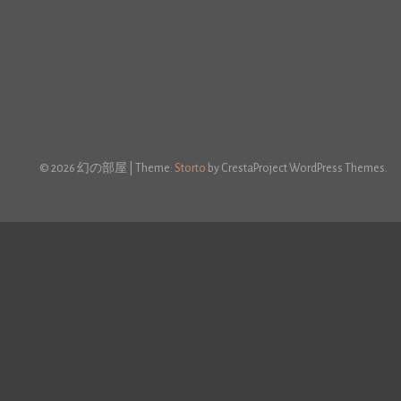
© 2026 幻の部屋
|
Theme:
Storto
by CrestaProject WordPress Themes.