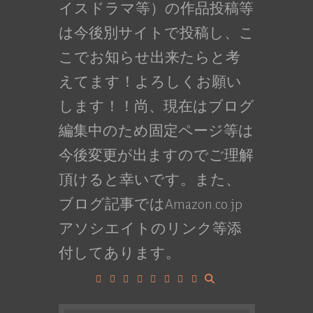
イスドラマ等）の作品投稿等
は今後別サイトで投稿し、こ
こでお知らせ出来たらと考
えてます！よろしくお願い
します！！尚、現在はブログ
編集中のため固定ページ等は
今後変更が出ますのでご理解
頂けると幸いです。また、
ブログ記事ではAmazon.co.jp
アソシエイトのリンク等添
付してあります。
Facebook
Google+
LinkedIn
Instagram
YouTube
Pinterest
Tumblr
VK