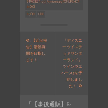
B-PROJECT 10th Anniversary POP UP SHOP
in OIOI
Bプロ
OlOl
投
稿
【近況報
『ディズニ
告】活動再
ー ツイステ
ナ
開を目指し
ッドワンダ
ビ
過
ます！
ーランド』
ゲ
去
ツインウエ
ー
の
ハース7を予
シ
投
約しまし
ョ
稿:
次
た！
ン
の
投
「
【事後通販】B-
稿: