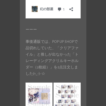
ーーー
事後通販では、POP UP SHOPで
品切れしていた、「クリアファ
イル」と推しが出なかった「ト
レーディングアクリルキーホル
ダー（2枚組）」を2点注文しま
した(^_-)-☆