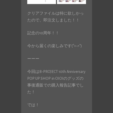
クリアファイルは特に欲しかっ
たので、即注文しました！！
記念の10周年！！
今から届くの楽しみです(*^-^*)
ーーー
今回はB-PROJECT 10th Anniversary
POP UP SHOP in OIOIのグッズの
事後通販での購入報告記事でし
た！
では！