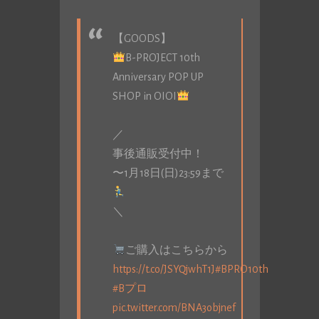
【GOODS】
B-PROJECT 10th
Anniversary POP UP
SHOP in OIOI
／
事後通販受付中！
〜1月18日(日)23:59まで
＼
ご購入はこちらから
https://t.co/JSYQjwhT1J
#BPRO10th
#Bプロ
pic.twitter.com/BNA3objnef