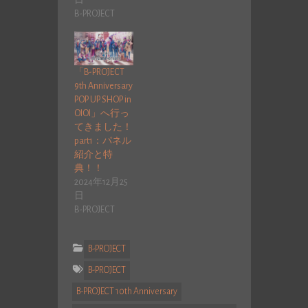
B-PROJECT
「B-PROJECT
9th Anniversary
POP UP SHOP in
OIOI」へ行っ
てきました！
part1：パネル
紹介と特
典！！
2024年12月25
日
B-PROJECT
B-PROJECT
B-PROJECT
B-PROJECT 10th Anniversary