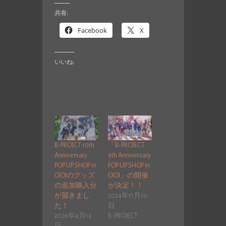
共有:
Facebook
X
いいね:
B-PROJCT 10th
「B-PROJECT
Anniversary
9th Anniversary
POP UP SHOP in
POP UP SHOP in
OIOIのグッズ
OIOI」の開催
の追加購入分
が決定！！
が届きまし
2024年11月10
た！
日
2026年4月13
B-PROJECT
日