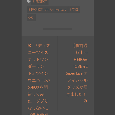
B-PROJECT
B-PROJECT 10th Anniversary
Bプロ
OlOl
投
稿
『ディズ
【事前通
ニーツイス
販】to
ナ
テッドワン
HEROes
ビ
ダーラン
TOBE 3rd
ゲ
ド』ツイン
Super Live オ
ー
ウエハース7
フィシャル
シ
のBOXを開
グッズが届
ョ
封してみ
きました！
ン
次
た！ダブり
の
なしなのに
投
バラと全被