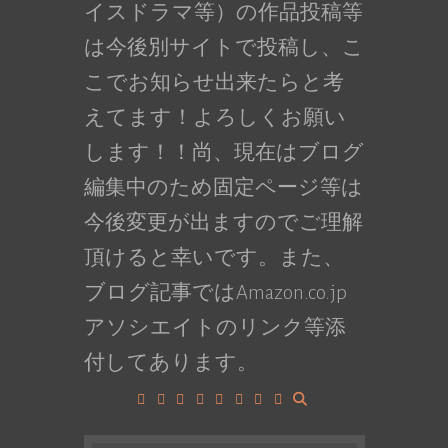
イスドラマ等）の作品投稿等
は今後別サイトで投稿し、こ
こでお知らせ出来たらと考
えてます！よろしくお願い
します！！尚、現在はブログ
編集中のため固定ページ等は
今後変更が出ますのでご理解
頂けると幸いです。また、
ブログ記事ではAmazon.co.jp
アソシエイトのリンク等添
付してあります。
Facebook
Google+
LinkedIn
Instagram
YouTube
Pinterest
Tumblr
VK