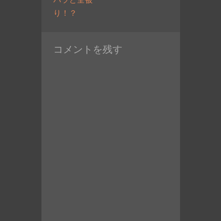
過
稿:
り！？
去
の
コメントを残す
投
稿: