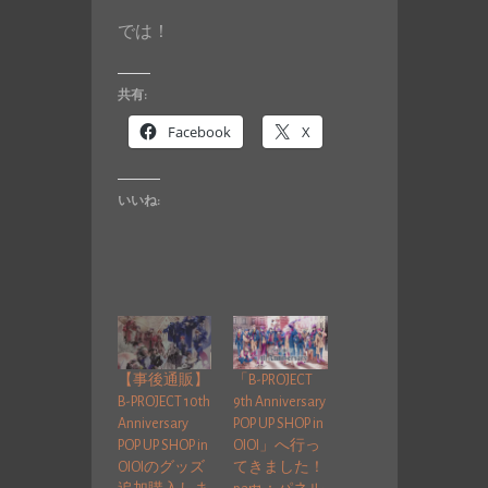
では！
共有:
Facebook
X
いいね:
【事後通販】
「B-PROJECT
B-PROJECT 10th
9th Anniversary
Anniversary
POP UP SHOP in
POP UP SHOP in
OIOI」へ行っ
OIOIのグッズ
てきました！