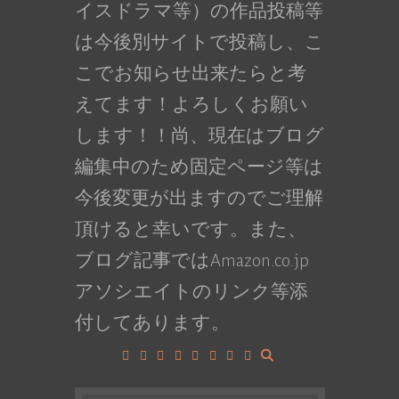
イスドラマ等）の作品投稿等
は今後別サイトで投稿し、こ
こでお知らせ出来たらと考
えてます！よろしくお願い
します！！尚、現在はブログ
編集中のため固定ページ等は
今後変更が出ますのでご理解
頂けると幸いです。また、
ブログ記事ではAmazon.co.jp
アソシエイトのリンク等添
付してあります。
Facebook
Google+
LinkedIn
Instagram
YouTube
Pinterest
Tumblr
VK