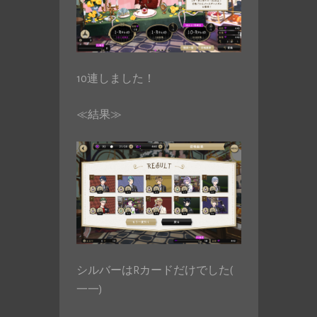
10連しました！
≪結果≫
シルバーはRカードだけでした(
一一)