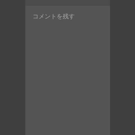
去
稿:
の
コメントを残す
投
稿: