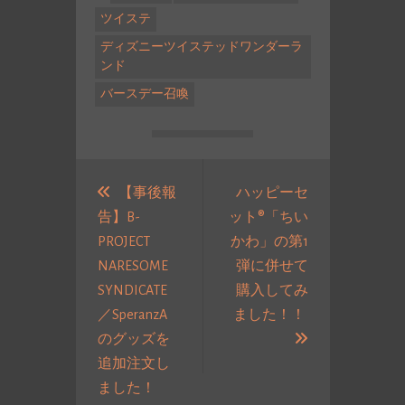
ツイステ
ディズニーツイステッドワンダーラ
ンド
バースデー召喚
投
稿
【事後報
ハッピーセ
告】B-
ット®「ちい
ナ
PROJECT
かわ」の第1
ビ
NARESOME
弾に併せて
ゲ
SYNDICATE
購入してみ
ー
／SperanzA
ました！！
シ
次
のグッズを
ョ
の
追加注文し
ン
過
投
ました！