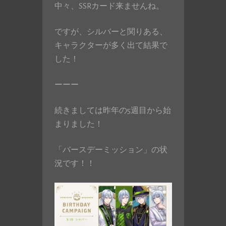
中々、SSRカード来ませんね。
ですが、シルバーと関りある、
キャラクターが多く出て結果で
した！
ーーー
続きましては昨年の5週目から始
まりました！
「バースデーミッション」の状
況です！！