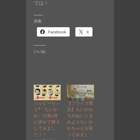
では！
共有:
Facebook
X
いいね:
ハッピーセッ
【プライズ景
ト®「ちいか
品】ちいかわ
わ」の第2弾
七夕ぬいぐる
に併せて購入
みよりちいか
してみまし
わちゃんを取
た！！
ってみまし