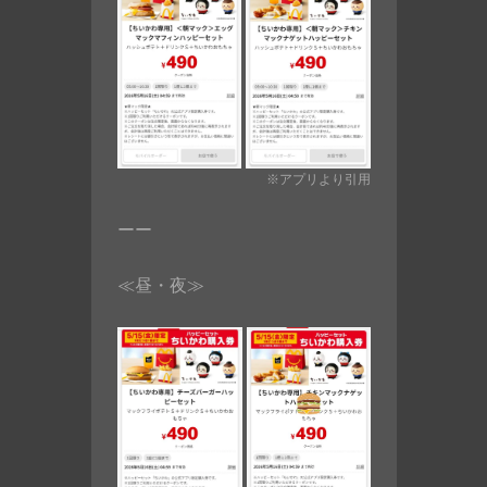
※アプリより引用
ーー
≪昼・夜≫