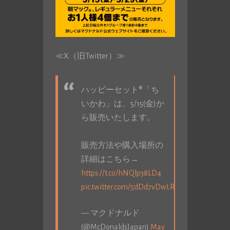
≪X（旧Twitter）≫
ハッピーセット®「ち
いかわ」は、5/15(金)か
ら販売いたします。
販売方法や購入場所の
詳細はこちら→
https://t.co/hNQlp38LD4
pic.twitter.com/5dDd7vDwLR
— マクドナルド
(@McDonaldsJapan)
May