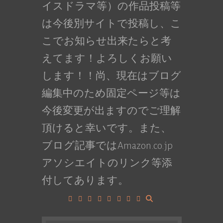
イスドラマ等）の作品投稿等
は今後別サイトで投稿し、こ
こでお知らせ出来たらと考
えてます！よろしくお願い
します！！尚、現在はブログ
編集中のため固定ページ等は
今後変更が出ますのでご理解
頂けると幸いです。また、
ブログ記事ではAmazon.co.jp
アソシエイトのリンク等添
付してあります。
Facebook
Google+
LinkedIn
Instagram
YouTube
Pinterest
Tumblr
VK