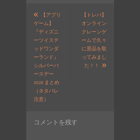
投
稿
【アプリ
【トレバ】
ゲーム】
オンライン
ナ
『ディズニ
クレーンゲ
ビ
ーツイステ
ームで久々
ゲ
ッドワンダ
に景品を取
ー
ーランド』
ってみまし
シ
次
シルバーバ
た！！
ョ
の
ースデー
ン
投
2026 まとめ
稿:
（ネタバレ
過
注意）
去
の
コメントを残す
投
稿: