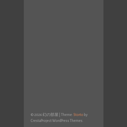
© 2026 幻の部屋
|
Theme:
Storto
by
CrestaProject WordPress Themes.