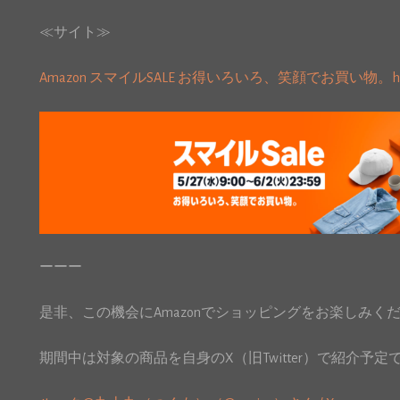
≪サイト≫
Amazon スマイルSALE お得いろいろ、笑顔でお買い物。
h
ーーー
是非、この機会にAmazonでショッピングをお楽しみく
期間中は対象の商品を自身のX（旧Twitter）で紹介予定