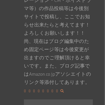
レーション・CM・ボイスドラ
マ等）の作品投稿等は今後別
サイトで投稿し、ここでお知
らせ出来たらと考えてます！
よろしくお願いします！！
尚、現在はブログ編集中のた
め固定ページ等は今後変更が
出ますのでご理解頂けると幸
いです。また、ブログ記事で
はAmazon.co.jpアソシエイトの
リンク等添付してあります。
Facebook
Google+
LinkedIn
Instagram
YouTube
Pinterest
Tumblr
VK