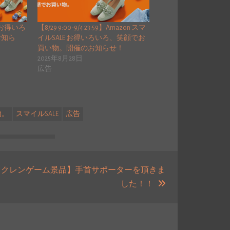
 お得いろ
【8/29 9:00-9/4 23:59】Amazon スマ
お知ら
イルSALE お得いろいろ、笑顔でお
買い物。開催のお知らせ！
2025年8月28日
広告
物。
スマイルSALE
広告
【クレンゲーム景品】手首サポーターを頂きま
次
した！！
の
投
稿: