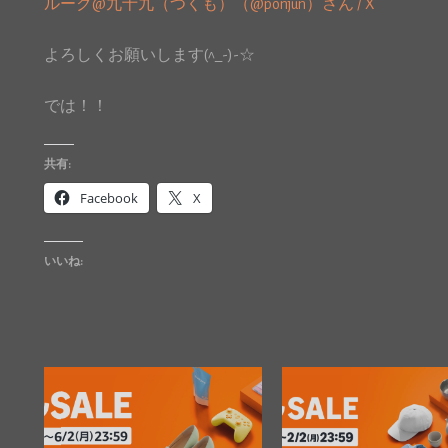
ルーク@九十九（つくも）（@ponjun）さん / X
よろしくお願いします(^_-)-☆
では！！
共有:
Facebook
X
いいね: