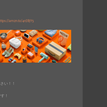
ttps://amzn.to/4nJBjY5
ださい！！
です！