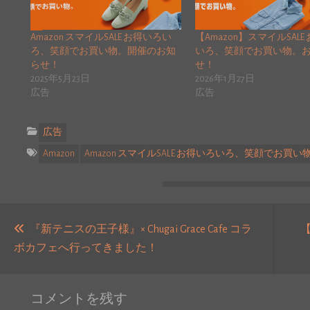
Amazon スマイルSALE お得いろい
【Amazon】スマイルSALE
ろ、笑顔でお買い物。開催のお知
いろ、笑顔でお買い物。
らせ！
せ！
2025年5月23日
2026年1月27日
広告
広告
広告
Amazon
Amazon スマイルSALE お得いろいろ、笑顔でお買い
投
稿
『新テニスの王子様』× Chugai Grace Cafe コラ
過
ボカフェへ行ってきました！
ナ
去
ビ
の
ゲ
コメントを残す
投
ー