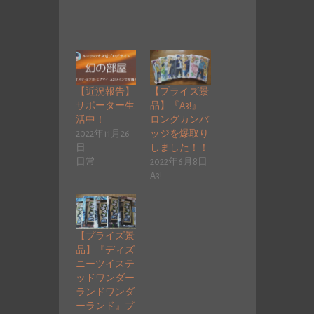
【近況報告】
【プライズ景
サポーター生
品】『A3!』
活中！
ロングカンバ
2022年11月26
ッジを爆取り
日
しました！！
日常
2022年6月8日
A3!
【プライズ景
品】『ディズ
ニーツイステ
ッドワンダー
ランドワンダ
ーランド』プ