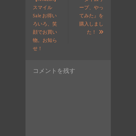
ナ
スマイル
ープ、やっ
ビ
Sale お得い
てみた』を
ゲ
ろいろ、笑
購入しまし
ー
次
顔でお買い
た！
シ
の
物。お知ら
ョ
過
投
せ！
ン
去
稿:
の
コメントを残す
投
稿: