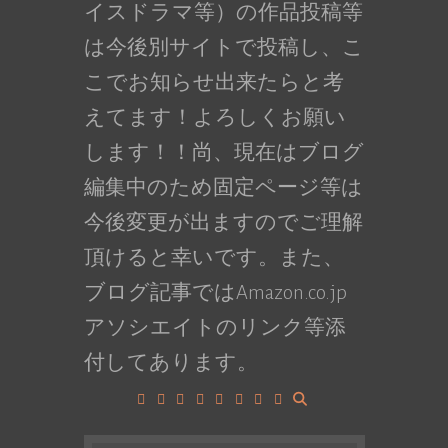
イスドラマ等）の作品投稿等
は今後別サイトで投稿し、こ
こでお知らせ出来たらと考
えてます！よろしくお願い
します！！尚、現在はブログ
編集中のため固定ページ等は
今後変更が出ますのでご理解
頂けると幸いです。また、
ブログ記事ではAmazon.co.jp
アソシエイトのリンク等添
付してあります。
Facebook
Google+
LinkedIn
Instagram
YouTube
Pinterest
Tumblr
VK