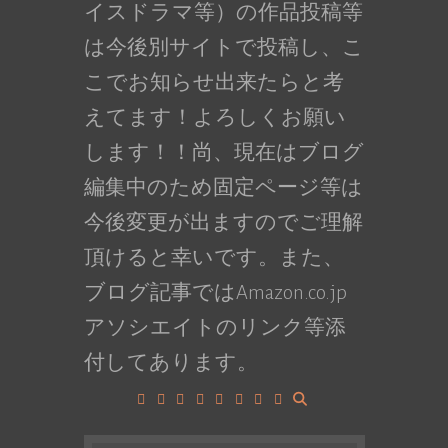
イスドラマ等）の作品投稿等
は今後別サイトで投稿し、こ
こでお知らせ出来たらと考
えてます！よろしくお願い
します！！尚、現在はブログ
編集中のため固定ページ等は
今後変更が出ますのでご理解
頂けると幸いです。また、
ブログ記事ではAmazon.co.jp
アソシエイトのリンク等添
付してあります。
Facebook
Google+
LinkedIn
Instagram
YouTube
Pinterest
Tumblr
VK