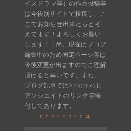
イスドラマ等）の作品投稿等
は今後別サイトで投稿し、こ
こでお知らせ出来たらと考
えてます！よろしくお願い
します！！尚、現在はブログ
編集中のため固定ページ等は
今後変更が出ますのでご理解
頂けると幸いです。また、
ブログ記事ではAmazon.co.jp
アソシエイトのリンク等添
付してあります。
Facebook
Google+
LinkedIn
Instagram
YouTube
Pinterest
Tumblr
VK