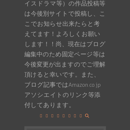
イスドラマ等）の作品投稿等
は今後別サイトで投稿し、こ
こでお知らせ出来たらと考
えてます！よろしくお願い
します！！尚、現在はブログ
編集中のため固定ページ等は
今後変更が出ますのでご理解
頂けると幸いです。また、
ブログ記事ではAmazon.co.jp
アソシエイトのリンク等添
付してあります。
Facebook
Google+
LinkedIn
Instagram
YouTube
Pinterest
Tumblr
VK