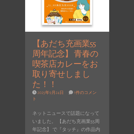
【あだち充画業55
周年記念】 青春の
喫茶店カレーをお
取り寄せしまし
た！！
2025年9月24日
1件のコメン
ト
ネットニュースで話題になって
いました。 【あだち充画業55周
年記念】 で『タッチ』の作品内