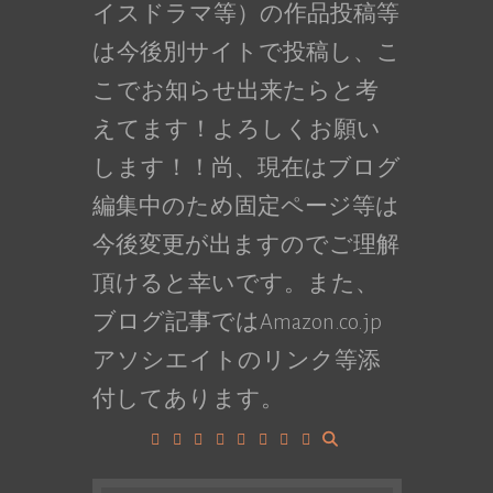
イスドラマ等）の作品投稿等
は今後別サイトで投稿し、こ
こでお知らせ出来たらと考
えてます！よろしくお願い
します！！尚、現在はブログ
編集中のため固定ページ等は
今後変更が出ますのでご理解
頂けると幸いです。また、
ブログ記事ではAmazon.co.jp
アソシエイトのリンク等添
付してあります。
Facebook
Google+
LinkedIn
Instagram
YouTube
Pinterest
Tumblr
VK