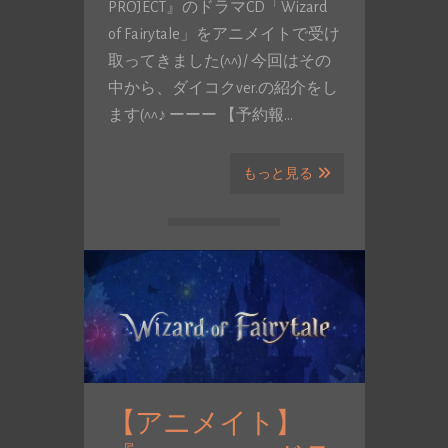
PROJECT』のドラマCD「Wizard
of Fairytale」をアニメイトで受け
取ってきました(^^)/ 今回はその
中から、ダイコクver.の紹介をし
ます(^^♪ ーーー 【予約報…
もっと見る
【アニメイト】