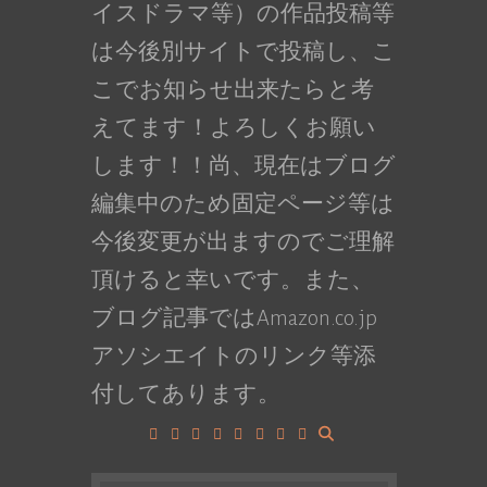
イスドラマ等）の作品投稿等
は今後別サイトで投稿し、こ
こでお知らせ出来たらと考
えてます！よろしくお願い
します！！尚、現在はブログ
編集中のため固定ページ等は
今後変更が出ますのでご理解
頂けると幸いです。また、
ブログ記事ではAmazon.co.jp
アソシエイトのリンク等添
付してあります。
Facebook
Google+
LinkedIn
Instagram
YouTube
Pinterest
Tumblr
VK