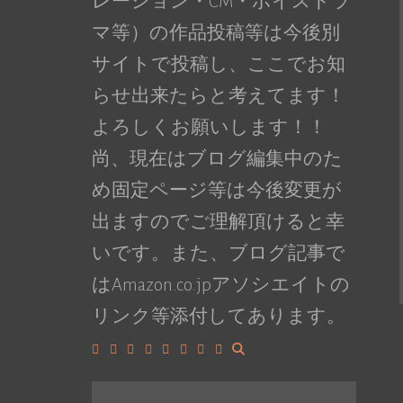
レーション・CM・ボイスドラ
マ等）の作品投稿等は今後別
サイトで投稿し、ここでお知
らせ出来たらと考えてます！
よろしくお願いします！！
尚、現在はブログ編集中のた
め固定ページ等は今後変更が
出ますのでご理解頂けると幸
いです。また、ブログ記事で
はAmazon.co.jpアソシエイトの
リンク等添付してあります。
Facebook
Google+
LinkedIn
Instagram
YouTube
Pinterest
Tumblr
VK