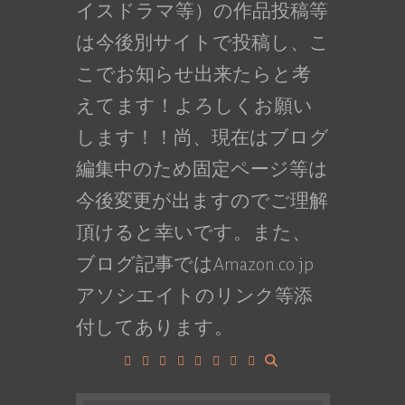
イスドラマ等）の作品投稿等
は今後別サイトで投稿し、こ
こでお知らせ出来たらと考
えてます！よろしくお願い
します！！尚、現在はブログ
編集中のため固定ページ等は
今後変更が出ますのでご理解
頂けると幸いです。また、
ブログ記事ではAmazon.co.jp
アソシエイトのリンク等添
付してあります。
Facebook
Google+
LinkedIn
Instagram
YouTube
Pinterest
Tumblr
VK