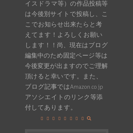
イスドラマ等）の作品投稿等
は今後別サイトで投稿し、こ
こでお知らせ出来たらと考
えてます！よろしくお願い
します！！尚、現在はブログ
編集中のため固定ページ等は
今後変更が出ますのでご理解
頂けると幸いです。また、
ブログ記事ではAmazon.co.jp
アソシエイトのリンク等添
付してあります。
Facebook
Google+
LinkedIn
Instagram
YouTube
Pinterest
Tumblr
VK