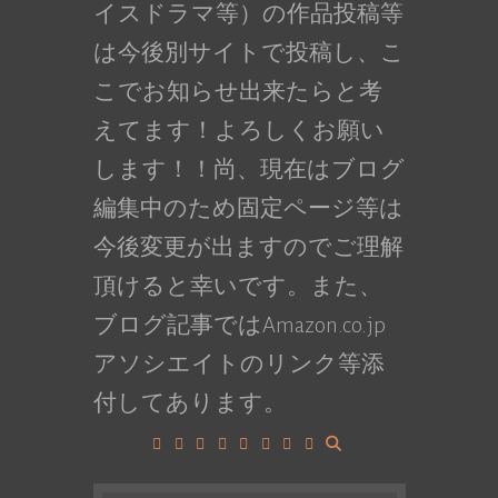
イスドラマ等）の作品投稿等
は今後別サイトで投稿し、こ
こでお知らせ出来たらと考
えてます！よろしくお願い
します！！尚、現在はブログ
編集中のため固定ページ等は
今後変更が出ますのでご理解
頂けると幸いです。また、
ブログ記事ではAmazon.co.jp
アソシエイトのリンク等添
付してあります。
Facebook
Google+
LinkedIn
Instagram
YouTube
Pinterest
Tumblr
VK