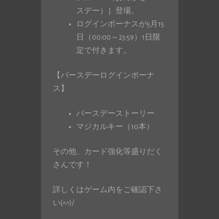
スデー）］登場。
ログインボーナスが5月15
日（00:00～23:59）1日限
定で付きます。
【バースデーログインボーナ
ス】
バースデーストーリー
マジカルキー（10本）
その他、カード強化等盛りだく
さんです！
詳しくはゲーム内をご確認下さ
い(^^)/