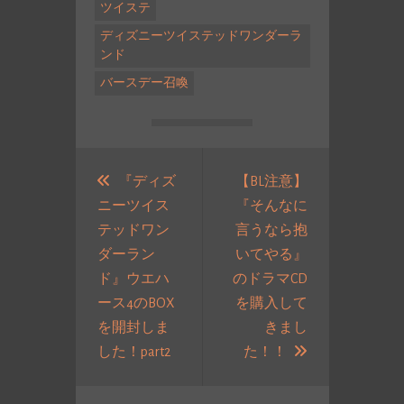
ツイステ
ディズニーツイステッドワンダーラ
ンド
バースデー召喚
投
稿
『ディズ
【BL注意】
ニーツイス
『そんなに
ナ
テッドワン
言うなら抱
ビ
ダーラン
いてやる』
ゲ
ド』ウエハ
のドラマCD
ー
ース4のBOX
を購入して
シ
を開封しま
きまし
ョ
過
次
した！part2
た！！
ン
去
の
の
投