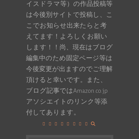
イスドラマ等）の作品投稿等
は今後別サイトで投稿し、こ
こでお知らせ出来たらと考
えてます！よろしくお願い
します！！尚、現在はブログ
編集中のため固定ページ等は
今後変更が出ますのでご理解
頂けると幸いです。また、
ブログ記事ではAmazon.co.jp
アソシエイトのリンク等添
付してあります。
Facebook
Google+
LinkedIn
Instagram
YouTube
Pinterest
Tumblr
VK