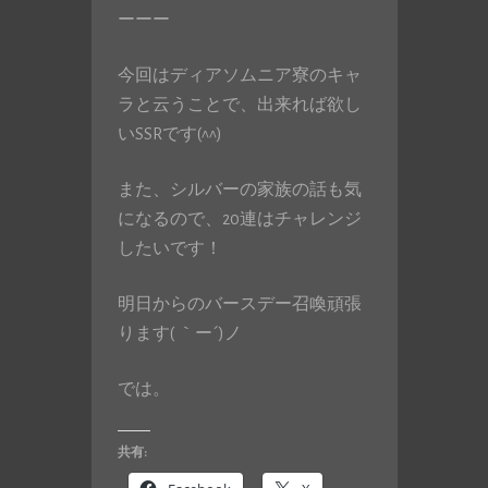
ーーー
今回はディアソムニア寮のキャ
ラと云うことで、出来れば欲し
いSSRです(^^)
また、シルバーの家族の話も気
になるので、20連はチャレンジ
したいです！
明日からのバースデー召喚頑張
ります( ｀ー´)ノ
では。
共有: