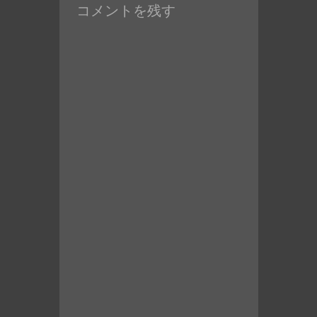
コメントを残す
投
稿:
稿: