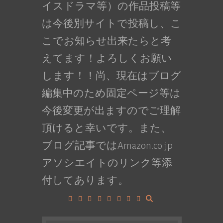
イスドラマ等）の作品投稿等
は今後別サイトで投稿し、こ
こでお知らせ出来たらと考
えてます！よろしくお願い
します！！尚、現在はブログ
編集中のため固定ページ等は
今後変更が出ますのでご理解
頂けると幸いです。また、
ブログ記事ではAmazon.co.jp
アソシエイトのリンク等添
付してあります。
Facebook
Google+
LinkedIn
Instagram
YouTube
Pinterest
Tumblr
VK