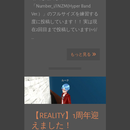
「Number_i/INZM(Hyper Band
Ver.）」のフルサイズを練習する
度に投稿しています！！ 実は現
在2回目まで投稿しています(^^)/
…
もっと見る
【REALITY】1周年迎
えました！