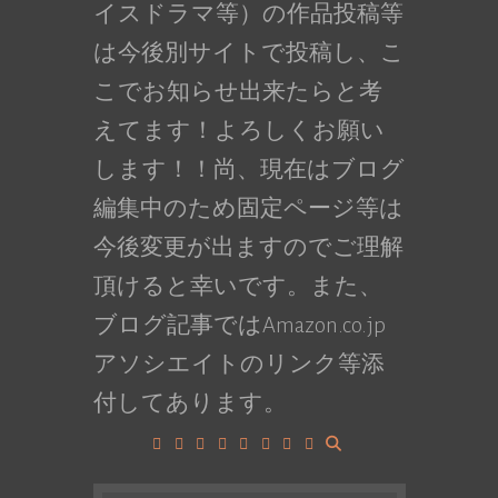
イスドラマ等）の作品投稿等
は今後別サイトで投稿し、こ
こでお知らせ出来たらと考
えてます！よろしくお願い
します！！尚、現在はブログ
編集中のため固定ページ等は
今後変更が出ますのでご理解
頂けると幸いです。また、
ブログ記事ではAmazon.co.jp
アソシエイトのリンク等添
付してあります。
Facebook
Google+
LinkedIn
Instagram
YouTube
Pinterest
Tumblr
VK