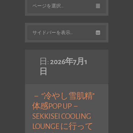
ページを選択...
サイドバーを表示...
日:
2026年7月1
日
－ “冷やし雪肌精”
体感POP UP－
SEKKISEI COOLING
LOUNGE に行って