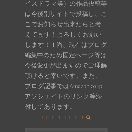
イスドラマ等）の作品投稿等
は今後別サイトで投稿し、こ
こでお知らせ出来たらと考
えてます！よろしくお願い
します！！尚、現在はブログ
編集中のため固定ページ等は
今後変更が出ますのでご理解
頂けると幸いです。また、
ブログ記事ではAmazon.co.jp
アソシエイトのリンク等添
付してあります。
Facebook
Google+
LinkedIn
Instagram
YouTube
Pinterest
Tumblr
VK