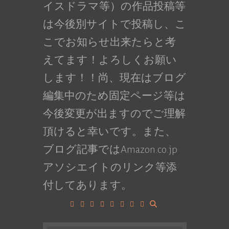
イスドラマ等）の作品投稿等
は今後別サイトで投稿し、こ
こでお知らせ出来たらと考
えてます！よろしくお願い
します！！尚、現在はブログ
編集中のため固定ページ等は
今後変更が出ますのでご理解
頂けると幸いです。また、
ブログ記事ではAmazon.co.jp
アソシエイトのリンク等添
付してあります。
Facebook
Google+
LinkedIn
Instagram
YouTube
Pinterest
Tumblr
VK