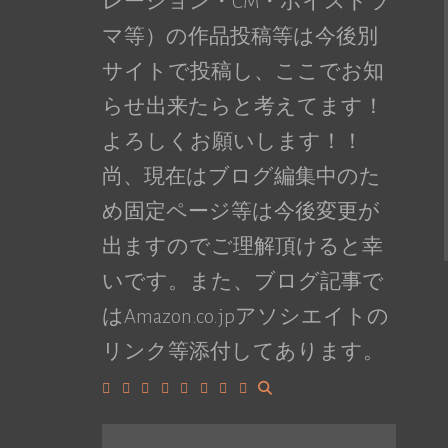
レーション・CM・ボイスドラ
マ等）の作品投稿等は今後別
サイトで投稿し、ここでお知
らせ出来たらと考えてます！
よろしくお願いします！！
尚、現在はブログ編集中のた
め固定ページ等は今後変更が
出ますのでご理解頂けると幸
いです。また、ブログ記事で
はAmazon.co.jpアソシエイトの
リンク等添付してあります。
Facebook
Google+
LinkedIn
Instagram
YouTube
Pinterest
Tumblr
VK