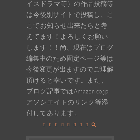
イスドラマ等）の作品投稿等
は今後別サイトで投稿し、こ
こでお知らせ出来たらと考
えてます！よろしくお願い
します！！尚、現在はブログ
編集中のため固定ページ等は
今後変更が出ますのでご理解
頂けると幸いです。また、
ブログ記事ではAmazon.co.jp
アソシエイトのリンク等添
付してあります。
Facebook
Google+
LinkedIn
Instagram
YouTube
Pinterest
Tumblr
VK