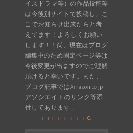
イスドラマ等）の作品投稿等
は今後別サイトで投稿し、こ
こでお知らせ出来たらと考
えてます！よろしくお願い
します！！尚、現在はブログ
編集中のため固定ページ等は
今後変更が出ますのでご理解
頂けると幸いです。また、
ブログ記事ではAmazon.co.jp
アソシエイトのリンク等添
付してあります。
Facebook
Google+
LinkedIn
Instagram
YouTube
Pinterest
Tumblr
VK