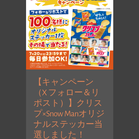
【キャンペーン
（X フォロー＆リ
ポスト）】クリス
プ×Snow Manオリジ
ナルステッカー当
選しました！