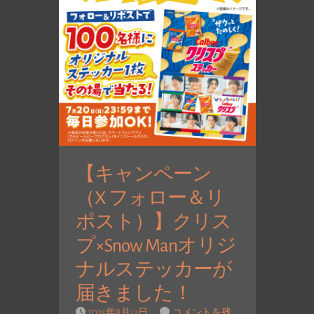
【キャンペーン
（X フォロー＆リ
ポスト）】クリス
プ×Snow Manオリジ
ナルステッカーが
届きました！
2025年8月13日
コメントを残