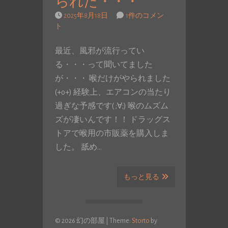
られた・・・
2025年8月18日
1件のコメン
ト
最近、風邪が流行ってい
る・・・って聞いてました
が・・・ 喉だけがやられました
(+o+) 経験上、エアコンの当たり
過ぎな予感です( ;∀;) 喉のムズム
ズが凄いんです！！ ドラッグス
トアで喉用の市販薬を購入しま
した。 舐め…
もっと見る
© 2026 幻の部屋
|
Theme:
Storto
by