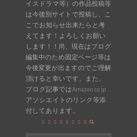
イスドラマ等）の作品投稿等
は今後別サイトで投稿し、こ
こでお知らせ出来たらと考
えてます！よろしくお願い
します！！尚、現在はブログ
編集中のため固定ページ等は
今後変更が出ますのでご理解
頂けると幸いです。また、
ブログ記事ではAmazon.co.jp
アソシエイトのリンク等添
付してあります。
Facebook
Google+
LinkedIn
Instagram
YouTube
Pinterest
Tumblr
VK