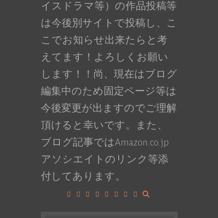
イスドラマ等）の作品投稿等
は今後別サイトで投稿し、こ
こでお知らせ出来たらと考
えてます！よろしくお願い
します！！尚、現在はブログ
編集中のため固定ページ等は
今後変更が出ますのでご理解
頂けると幸いです。また、
ブログ記事ではAmazon.co.jp
アソシエイトのリンク等添
付してあります。
Facebook
Google+
LinkedIn
Instagram
YouTube
Pinterest
Tumblr
VK