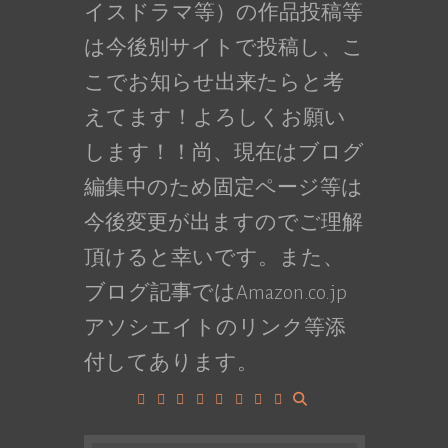
イスドラマ等）の作品投稿等
は今後別サイトで投稿し、こ
こでお知らせ出来たらと考
えてます！よろしくお願い
します！！尚、現在はブログ
編集中のため固定ページ等は
今後変更が出ますのでご理解
頂けると幸いです。また、
ブログ記事ではAmazon.co.jp
アソシエイトのリンク等添
付してあります。
Facebook
Google+
LinkedIn
Instagram
YouTube
Pinterest
Tumblr
VK