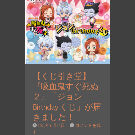
【くじ引き堂】
『吸血鬼すぐ死ぬ
２』「ジョン
Birthday くじ」が届
きました！
2023年11月19日
コメントを残
す