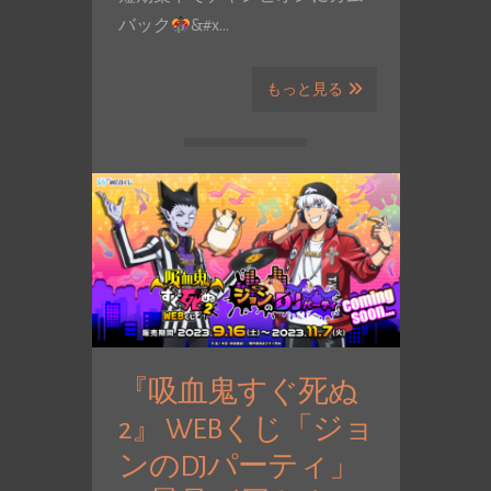
バック
&#x…
もっと見る
『吸血鬼すぐ死ぬ
2』 WEBくじ「ジョ
ンのDJパーティ」