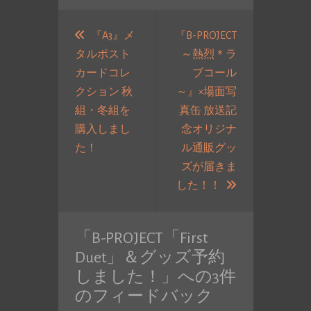
投
稿
『A3』メ
『B-PROJECT
タルポスト
～熱烈＊ラ
ナ
カードコレ
ブコール
ビ
クション 秋
～』×場面写
ゲ
組・冬組を
真缶 放送記
ー
購入しまし
念オリジナ
シ
過
た！
ル通販グッ
ョ
去
ズが届きま
ン
の
次
した！！
投
の
稿:
投
「
B-PROJECT「First
稿:
Duet」＆グッズ予約
しました！
」への3件
のフィードバック