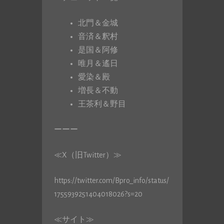
北門＆金城
音済＆釈村
是国＆阿修
唯月＆遙日
愛染＆殿
増長＆不動
王茶利＆野目
ーーー
≪X（旧Twitter）≫
https://twitter.com/Bpro_info/status/
1755939251404018026?s=20
≪サイト≫