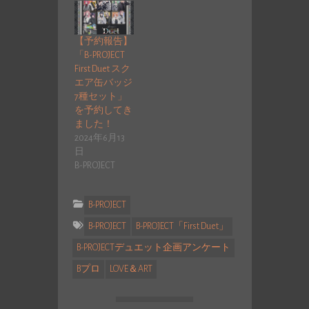
【予約報告】
「B-PROJECT
First Duet スク
エア缶バッジ
7種セット」
を予約してき
ました！
2024年6月13
日
B-PROJECT
B-PROJECT
B-PROJECT
B-PROJECT「First Duet」
B-PROJECTデュエット企画アンケート
Bプロ
LOVE＆ART