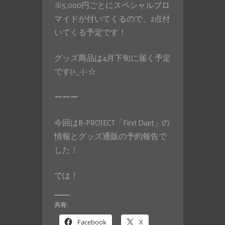
※5,000円ごとにスペシャルブロ
マイドが付いてくるので、2点付
いてくる予定です！
グッズ商品は4月下旬に届く予定
です(^_-)-☆
ーーー
今回はB-PROJECT「First Duet」の
情報とグッズ通販の予約報告で
した！
では！
共有:
Facebook
X