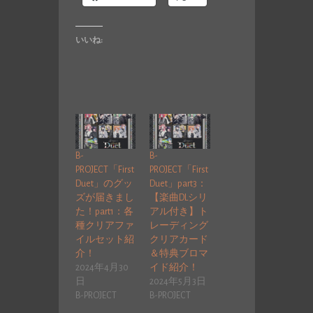
いいね:
B-
B-
PROJECT「First
PROJECT「First
Duet」のグッ
Duet」part3：
ズが届きまし
【楽曲DLシリ
た！part1：各
アル付き】ト
種クリアファ
レーディング
イルセット紹
クリアカード
介！
＆特典ブロマ
2024年4月30
イド紹介！
日
2024年5月3日
B-PROJECT
B-PROJECT