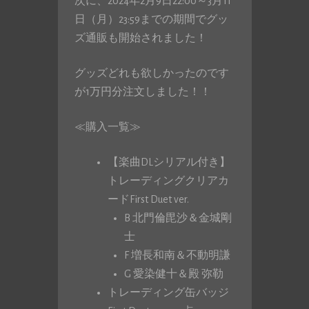
次に、2024年2月9日22:00～3月11
日（月）23:59までの期間でグッ
ズ通販も開始されました！
グッズどれも欲しかったのです
が1万円分注文しました！！
≪購入一覧≫
【楽曲DLシリアル付き】
トレーディングクリアカ
ードFirst Duet ver.
B 北門倫毘沙＆金城剛
士
F 増長和南＆不動明謙
G 愛染健十＆殿 弥勒
トレーディング缶バッジ