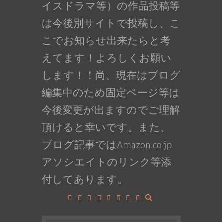
イスドラマ等）の作品投稿等
は今後別サイトで投稿し、こ
こでお知らせ出来たらと考
えてます！よろしくお願い
します！！尚、現在はブログ
編集中のため固定ページ等は
今後変更が出ますのでご理解
頂けると幸いです。また、
ブログ記事ではAmazon.co.jp
アソシエイトのリンク等添
付してあります。
Facebook
Google+
LinkedIn
Instagram
YouTube
Pinterest
Tumblr
VK