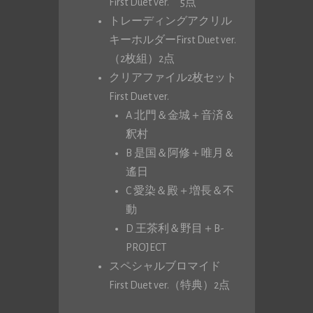
First Duet ver. 5点
トレーディングアクリル
キーホルダーFirst Duet ver.
（2枚組）2点
クリアファイル2枚セット
First Duet ver.
A 北門＆金城＋音済＆
釈村
B 是国＆阿修＋唯月＆
遙日
C 愛染＆殿＋増長＆不
動
D 王茶利＆野目＋B-
PROJECT
スペシャルブロマイド
First Duet ver.（特典）2点