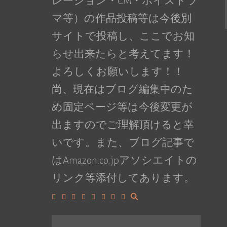
レーション・CM・ボイスドラ
マ等）の作品投稿等は今後別
サイトで投稿し、ここでお知
らせ出来たらと考えてます！
よろしくお願いします！！
尚、現在はブログ編集中のた
め固定ページ等は今後変更が
出ますのでご理解頂けると幸
いです。また、ブログ記事で
はAmazon.co.jpアソシエイトの
リンク等添付してあります。
Facebook
Google+
LinkedIn
Instagram
YouTube
Pinterest
Tumblr
VK