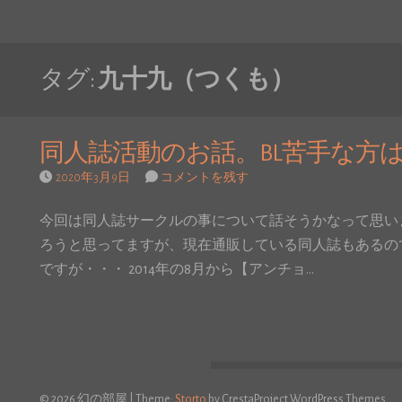
タグ:
九十九（つくも）
同人誌活動のお話。BL苦手な方
2020年3月9日
コメントを残す
今回は同人誌サークルの事について話そうかなって思い
ろうと思ってますが、現在通販している同人誌もあるの
ですが・・・ 2014年の8月から【アンチョ…
© 2026 幻の部屋
|
Theme:
Storto
by CrestaProject WordPress Themes.