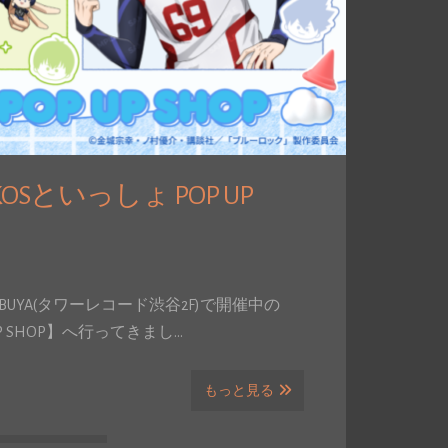
Sといっしょ POP UP
E SHIBUYA(タワーレコード渋谷2F)で開催中の
P SHOP】へ行ってきまし…
もっと見る