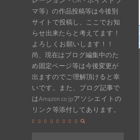
レーション・CM・ボイスドラ
マ等）の作品投稿等は今後別
サイトで投稿し、ここでお知
らせ出来たらと考えてます！
よろしくお願いします！！
尚、現在はブログ編集中のた
め固定ページ等は今後変更が
出ますのでご理解頂けると幸
いです。また、ブログ記事で
はAmazon.co.jpアソシエイトの
リンク等添付してあります。
Facebook
Google+
LinkedIn
Instagram
YouTube
Pinterest
Tumblr
VK